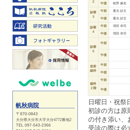
２
午後
牧野 麻友
午前
重光 紗文
診察
３
午後
重光 紗文
午前
増田 幸司
診察
４
午後
増田 幸司
午前
診察
５
午後
午前
放射
線科
午後
午前
歯科
２階
午後
日曜日・祝祭
帆秋病院
初診の方は原
〒870-0843
の付き添い、
大分県大分市大字大分4772番地2
TEL 097-543-2366
受診の際は必