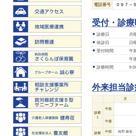
電話番号
０９７－
受付・診療
診療日
月
休診日
日
受付時間
午前
午後
診療時間
9:
外来担当診
月
午前
診察
１
午後
午前
牧野 麻友
診察